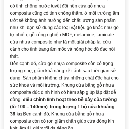
có tính chống nước tuyệt đối nên cửa gỗ nhựa
composite cũng có tính chống thấm, ở môi trường ẩm
ướt sẽ không ảnh hưởng đến chất lượng sản phẩm
như khi bạn sử dụng các loại vật liệu gỗ khác như gỗ
tự nhiên, gỗ công nghiệp MDF, melamine, laminate…
cửa nhựa composite như là một giải pháp lai cứu
cánh cho tình trạng ẩm mốc và hỏng hóc đồ đạc nội
thất.
Bên cạnh đó, cửa gỗ nhựa composite còn có trọng
lượng nhẹ, giảm khả năng xệ cánh sau thời gian sử
dụng. Sản phẩm không chứa những chất độc hại cho
sức khoẻ và môi trường. Khung cửa bằng gỗ nhựa
composite đúc định hình có hèm sập giúp lắp đặt dễ
dàng,
điều chỉnh linh hoạt theo bề dày của tường
(từ 100 – 140mm). trong lượng 1 bộ cửa khoảng
38 kg
Bên cạnh đó, Khung cửa bằng gỗ nhựa
composite còn có ron giãm chắn giúp cửa đóng kín
khít, êm ái, giảm tối đa tiếng ồn.