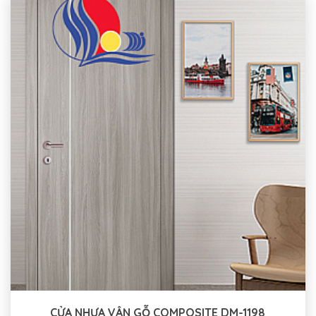
CỬA NHỰA VÂN GỖ COMPOSITE DM-1198