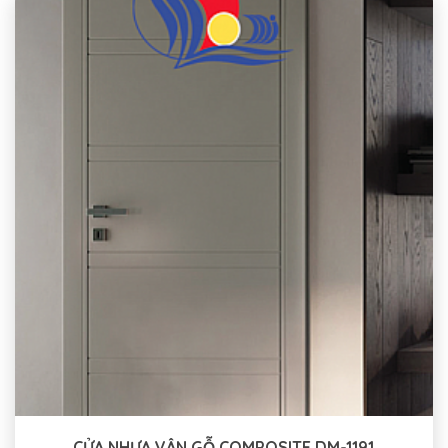
CỬA NHỰA VÂN GỖ COMPOSITE DM-1191