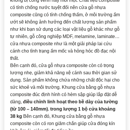
không bị cong vênh hay mối mọt. Chất liệu composite
có tính chống nước tuyệt đối nên cửa gỗ nhựa
composite cũng có tính chống thấm, ở môi trường ẩm
ướt sẽ không ảnh hưởng đến chất lượng sản phẩm
như khi bạn sử dụng các loại vật liệu gỗ khác như gỗ
tự nhiên, gỗ công nghiệp MDF, melamine, laminate…
cửa nhựa composite như là một giải pháp lai cứu
cánh cho tình trạng ẩm mốc và hỏng hóc đồ đạc nội
thất.
Bên cạnh đó, cửa gỗ nhựa composite còn có trọng
lượng nhẹ, giảm khả năng xệ cánh sau thời gian sử
dụng. Sản phẩm không chứa những chất độc hại cho
sức khoẻ và môi trường. Khung cửa bằng gỗ nhựa
composite đúc định hình có hèm sập giúp lắp đặt dễ
dàng,
điều chỉnh linh hoạt theo bề dày của tường
(từ 100 – 140mm). trong lượng 1 bộ cửa khoảng
38 kg
Bên cạnh đó, Khung cửa bằng gỗ nhựa
composite còn có ron giãm chắn giúp cửa đóng kín