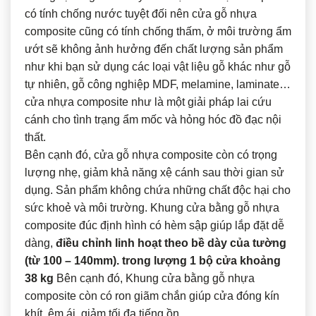
có tính chống nước tuyệt đối nên cửa gỗ nhựa
composite cũng có tính chống thấm, ở môi trường ẩm
ướt sẽ không ảnh hưởng đến chất lượng sản phẩm
như khi bạn sử dụng các loại vật liệu gỗ khác như gỗ
tự nhiên, gỗ công nghiệp MDF, melamine, laminate…
cửa nhựa composite như là một giải pháp lai cứu
cánh cho tình trạng ẩm mốc và hỏng hóc đồ đạc nội
thất.
Bên cạnh đó, cửa gỗ nhựa composite còn có trọng
lượng nhẹ, giảm khả năng xệ cánh sau thời gian sử
dụng. Sản phẩm không chứa những chất độc hại cho
sức khoẻ và môi trường. Khung cửa bằng gỗ nhựa
composite đúc định hình có hèm sập giúp lắp đặt dễ
dàng,
điều chỉnh linh hoạt theo bề dày của tường
(từ 100 – 140mm). trong lượng 1 bộ cửa khoảng
38 kg
Bên cạnh đó, Khung cửa bằng gỗ nhựa
composite còn có ron giãm chắn giúp cửa đóng kín
khít, êm ái, giảm tối đa tiếng ồn.