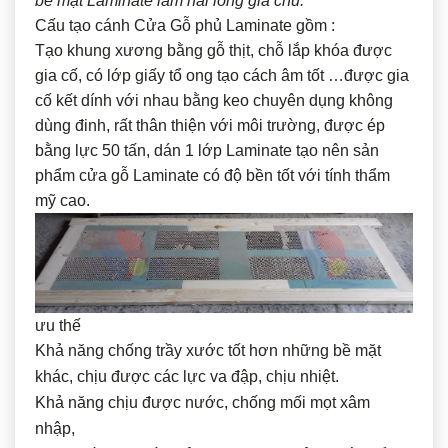
bề mặt Laminate làm hài lòng gia chủ.
Cấu tạo cánh Cửa Gỗ phủ Laminate gồm :
Tạo khung xương bằng gỗ thịt, chỗ lắp khóa được
gia cố, có lớp giấy tổ ong tạo cách âm tốt …được gia
cố kết dính với nhau bằng keo chuyên dụng không
dùng đinh, rất thân thiện với môi trường, được ép
bằng lực 50 tấn, dán 1 lớp Laminate tạo nên sản
phẩm cửa gỗ Laminate có độ bền tốt với tính thẩm
mỹ cao.
ưu thế
Khả năng chống trầy xước tốt hơn những bề mặt
khác, chịu được các lực va đập, chịu nhiệt.
Khả năng chịu được nước, chống mối mọt xâm
nhập,